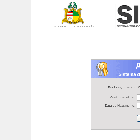
A
Sistema d
Por favor, entre com
C
odigo do Aluno:
D
ata de Nascimento: